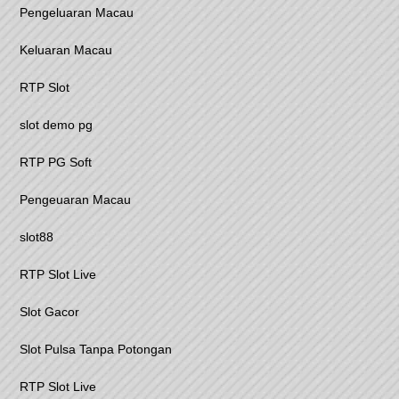
Pengeluaran Macau
Keluaran Macau
RTP Slot
slot demo pg
RTP PG Soft
Pengeuaran Macau
slot88
RTP Slot Live
Slot Gacor
Slot Pulsa Tanpa Potongan
RTP Slot Live