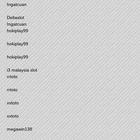
Ingatcuan
Deltaslot
Ingatcuan
hokiplay99
hokiplay99
hokiplay99
i3 malaysia slot
rrtoto
rrtoto
xxtoto
xxtoto
megawin138