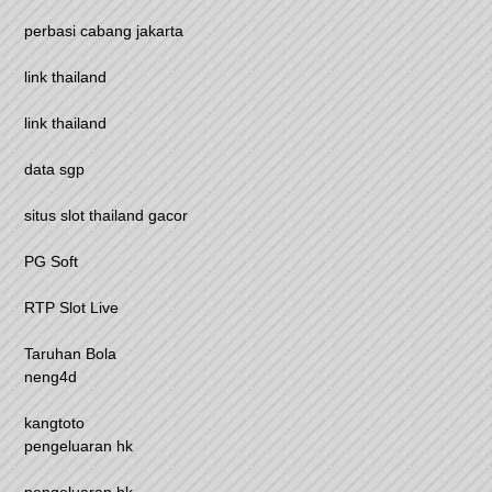
perbasi cabang jakarta
link thailand
link thailand
data sgp
situs slot thailand gacor
PG Soft
RTP Slot Live
Taruhan Bola
neng4d
kangtoto
pengeluaran hk