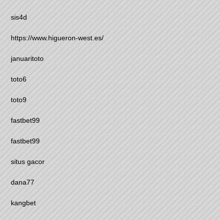
sis4d
https://www.higueron-west.es/
januaritoto
toto6
toto9
fastbet99
fastbet99
situs gacor
dana77
kangbet